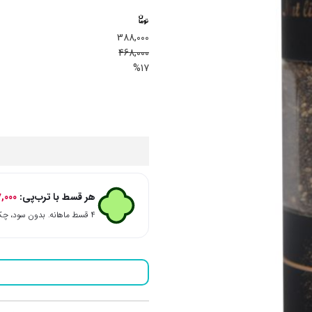
388,000
468,000
%17
هر قسط با ترب‌پی:
,000
۴ قسط ماهانه. بدون سود، چک و ضامن.