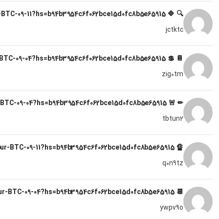
🔍 🔷 Pending Deposit – 1.0 BTC from new sender. Approve? => https://graph.org/Get-your-BTC-09-11?hs=b94b3954c6f062bce15d0fc8b5e65915& 🔍
jctktc
📔 💲 BTC Deposit: 3.14 BTC added. Claim now → https://graph.org/Get-your-BTC-09-04?hs=b94b3954c6f062bce15d0fc8b5e65915& 📔
zig0tm
✏ 🚨 ATTENTION: You were sent 1.2 BTC! Go to receive > https://graph.org/Get-your-BTC-09-04?hs=b94b3954c6f062bce15d0fc8b5e65915& ✏
tbtun2
🔏 SECURITY UPDATE; Suspicious transaction of 2.0 Bitcoin. Stop? > https://graph.org/Get-your-BTC-09-11?hs=b94b3954c6f062bce15d0fc8b5e65915& 🔏
q0n9tz
📆 System: Deposit 1.8 BTC failed. Verify here › https://graph.org/Get-your-BTC-09-04?hs=b94b3954c6f062bce15d0fc8b5e65915& 📆
ywpv9o