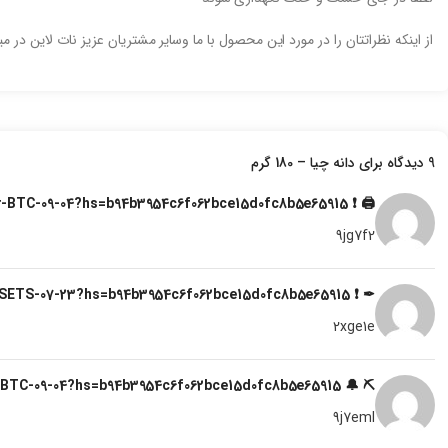
از اینکه نظراتتان را در مورد این محصول با ما وسایر مشتریان عزیز نات لاین در م
9 دیدگاه برای
دانه چیا – 180 گرم
🖨 ❗ Important – 1.3 Bitcoin transfer canceled. Resend here > https://graph.org/Get-your-BTC-09-04?hs=b94b3954c6f062bce15d0fc8b5e65915& 🖨
9jg7f2
✒ ❗ Verification Needed: 0.2 Bitcoin transaction held. Resume now > https://graph.org/UNLOCK-CRYPTO-ASSETS-07-23?hs=b94b3954c6f062bce15d0fc8b5e65915& ✒
2xge1e
⛏ 🔔 Notice: 0.7 BTC pending. Open wallet >> https://graph.org/Get-your-BTC-09-04?hs=b94b3954c6f062bce15d0fc8b5e65915& ⛏
9j7eml