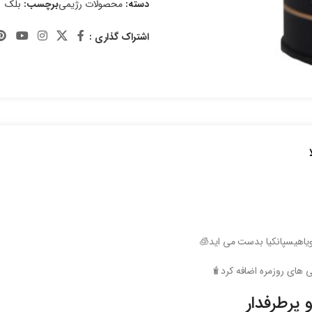
دسته:
محصولات رژیمی
برچسب:
بلک
اشتراک گذاری :
ویاهیسپانکیا بدست می اید🧊
های روزمره اضافه کرد🧋
 پرطرفدار