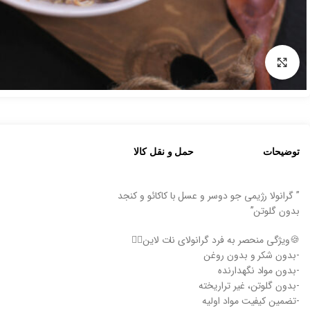
بزرگنمایی تصویر
توضیحات
حمل و نقل کالا
” گرانولا رژیمی جو دوسر و عسل با کاکائو و کنجد
بدون گلوتن”
🍪ویژگی منحصر به فرد گرانولای نات لاین👇🏻
-بدون شکر و بدون روغن
-بدون مواد نگهدارنده
-بدون گلوتن، غیر تراریخته
-تضمین کیفیت مواد اولیه