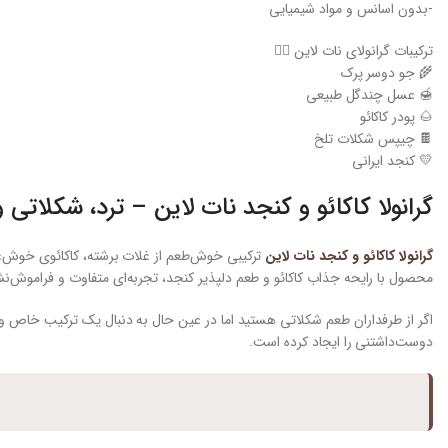
-بدون اسانس و مواد شیمیایی
ترکیبات گرانولای نات لاین 👇🏻
🌾 جو دوسر پرک
🍯 عسل چندگل طبیعی
🌰 پودر کاکائو
🍫 چیپس شکلات تلخ
💛 کنجد ایرانی
گرانولا کاکائو و کنجد نات لاین – ترد، شکلاتی و
گرانولا کاکائو و کنجد نات لاین
ترکیبی خوش‌طعم از غلات برشته، کاکائوی خوش‌عط
محصول با رایحه جذاب کاکائو و طعم دلپذیر کنجد، تجربه‌ای متفاوت و فراموش‌نش
اگر از طرفداران طعم شکلاتی هستید اما در عین حال به دنبال یک ترکیب خاص و
دوست‌داشتنی را ایجاد کرده است.