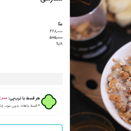
468,000
575,000
%19
هر قسط با ترب‌پی:
7,000
۴ قسط ماهانه. بدون سود، چک و ضامن.