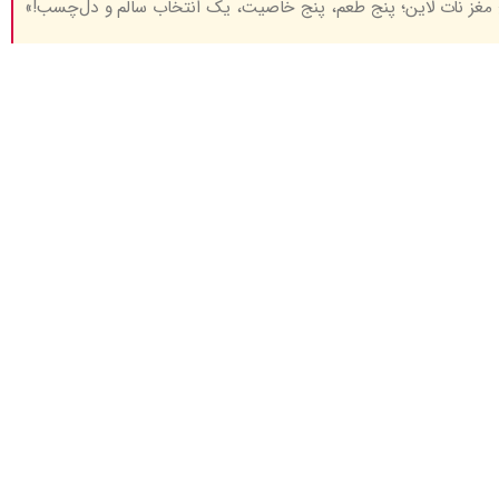
مغز نات لاین؛ پنج طعم، پنج خاصیت، یک انتخاب سالم و دل‌چسب!»