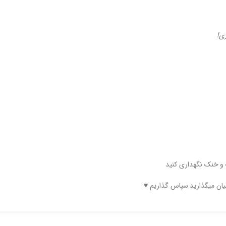
ژی!
 و خنک نگهداری کنید
میان میگذارید سپاس گذاریم ♥️