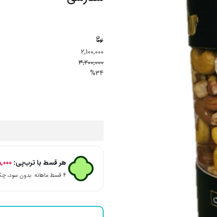
2,100,000
3,200,000
%34
هر قسط با ترب‌پی:
,000
۴ قسط ماهانه. بدون سود، چک و ضامن.