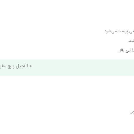
یی بالا.
«با آجیل پنج مغز
که