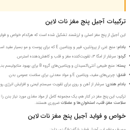
ترکیبات آجیل پنج مغز نات لاین
این آجیل از پنج مغز اصلی و ارزشمند تشکیل شده است که هرکدام خواص و فواید 
بادام:
منبع غنی از پروتئین، فیبر و ویتامین E که برای پوست و مو بسیار مفید است.
گردو:
سرشار از امگا ۳، تقویت‌کننده مغز و قلب و کاهش‌دهنده استرس.
پسته:
منبع طبیعی آنتی‌اکسیدان و ویتامین‌های گروه B برای بهبود متابولیسم بدن.
فندق:
چربی‌های مفید، ویتامین E و مواد معدنی برای سلامت عمومی بدن.
بادام هندی:
سرشار از آهن و روی برای تقویت سیستم ایمنی و افزایش انرژی روزا
ترکیب این پنج مغز در کنار هم، یک مجموعه کامل از مواد مغذی مورد نیاز بدن را
سلامت مغز، قلب، استخوان‌ها و عضلات
ضروری هستند.
خواص و فواید آجیل پنج مغز نات لاین
مصرف منظم این آجیل فواید شگفت‌انگیزی دارد: