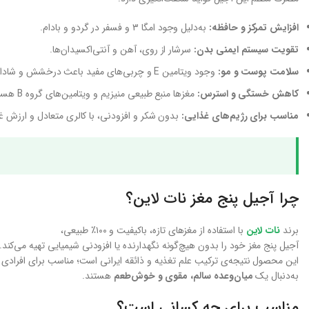
افزایش تمرکز و حافظه:
به‌دلیل وجود امگا ۳ و فسفر در گردو و بادام.
تقویت سیستم ایمنی بدن:
سرشار از روی، آهن و آنتی‌اکسیدان‌ها.
سلامت پوست و مو:
وجود ویتامین E و چربی‌های مفید باعث درخشش و شادابی پوست می‌شود.
کاهش خستگی و استرس:
مغزها منبع طبیعی منیزیم و ویتامین‌های گروه B هستند.
مناسب برای رژیم‌های غذایی:
بدون شکر و افزودنی، با کالری متعادل و ارزش غذا
چرا آجیل پنج مغز نات لاین؟
برند
نات لاین
با استفاده از مغزهای تازه، باکیفیت و ۱۰۰٪ طبیعی،
آجیل پنج مغز خود را بدون هیچ‌گونه نگهدارنده یا افزودنی شیمیایی تهیه می‌کند.
این محصول نتیجه‌ی ترکیب علم تغذیه و ذائقه ایرانی است؛ مناسب برای افرادی 
به‌دنبال یک
میان‌وعده سالم، مقوی و خوش‌طعم
هستند.
مناسب برای چه کسانی است؟