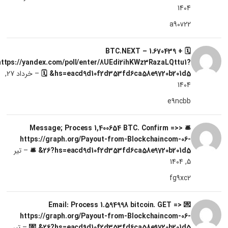
1404
a90v22
🗓 + 1.670439 BTC.NEXT –
https://yandex.com/poll/enter/8UEdi2ihKWz3RazaLQttu1?
hs=eacd9d10f2d353fd6ca58e9720b201d5& 🗓
–
خرداد 27,
1404
e9ncbb
🛎 Message; Process 1,400654 BTC. Confirm =>>
https://graph.org/Payout-from-Blockchaincom-06-
26?hs=eacd9d10f2d353fd6ca58e9720b201d5& 🛎
–
تیر
5, 1404
fg9xc2
💌 Email: Process 1.594998 bitcoin. GET =>
https://graph.org/Payout-from-Blockchaincom-06-
26?hs=eacd9d10f2d353fd6ca58e9720b201d5& 💌
–
تیر