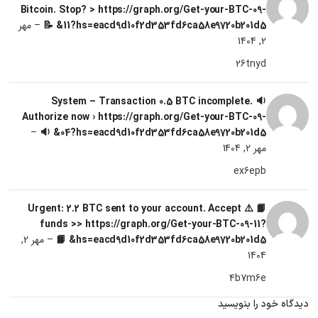
Bitcoin. Stop? > https://graph.org/Get-your-BTC-09-
11?hs=eacd9d10f2d353fd6ca58e9720b201d5& 📝
–
مهر
2, 1404
26tnyd
🔉 System – Transaction 0.5 BTC incomplete.
Authorize now › https://graph.org/Get-your-BTC-09-
–
04?hs=eacd9d10f2d353fd6ca58e9720b201d5& 🔉
مهر 2, 1404
ex6epb
📙 ⚠️ Urgent: 2.2 BTC sent to your account. Accept
funds >> https://graph.org/Get-your-BTC-09-11?
hs=eacd9d10f2d353fd6ca58e9720b201d5& 📙
–
مهر 2,
1404
4b7m6e
دیدگاه خود را بنویسید