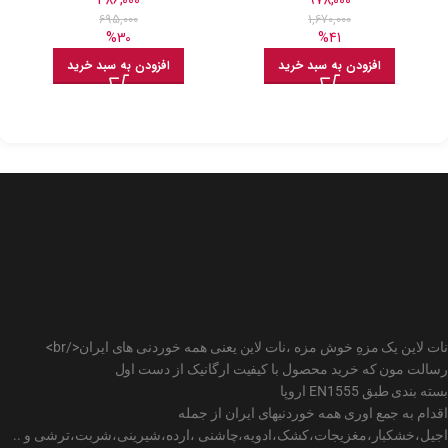
695,000
1,670,000
%30
%41
افزودن به سبد خرید
افزودن به سبد خرید
نات لاین یک مزهِ خوش مزه ،نات لاین یعنی همه خوردنی های ایران</br>
رسالت مون که خرید محصول با کیفیت ارگانیک از دست اول
بسته بندی طبق EN1555 اروپا
اقدام به جمع اوری همه خوردنیهای ایران از جمله
اجیل،خشکبار،مغزیجات،کشک،ادویه،چاشنی ،ارده،شیرینی،شربت،ترشی و ..