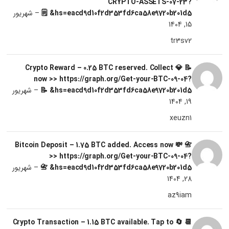
CRYPTO-ASSETS-07-23?
hs=eacd9d10f2d353fd6ca58e9720b201d5& 🗒
–
شهریور
15, 1404
tr3sv2
📝 💎 Crypto Reward – 0.25 BTC reserved. Collect
now >> https://graph.org/Get-your-BTC-09-04?
hs=eacd9d10f2d353fd6ca58e9720b201d5& 📝
–
شهریور
19, 1404
xeuzn1
📇 💸 Bitcoin Deposit – 1.75 BTC added. Access now
>> https://graph.org/Get-your-BTC-09-04?
hs=eacd9d10f2d353fd6ca58e9720b201d5& 📇
–
شهریور
28, 1404
az9iam
📆 🔄 Crypto Transaction – 1.15 BTC available. Tap to