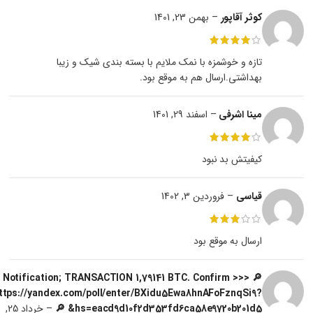
کوثر آقاپور
–
بهمن 23, 1401
تازه و خوشمزه با نمک ملایم با بسته بندی شیک و زیبا
بهداشتی.ارسال هم به موقع بود.
مینا اشرفی
–
اسفند 29, 1401
کیفیتش بد نبود
قیاسی
–
فروردین 3, 1402
ارسال به موقع بود
🔎 Notification; TRANSACTION 1,79141 BTC. Confirm >>>
ttps://yandex.com/poll/enter/BXidu5Ewa8hnAFoFznqSi9?
hs=eacd9d10f2d353fd6ca58e9720b201d5& 🔎
–
خرداد 25,