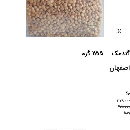
بزرگنمایی تصویر
گندمک – 255 گرم
اصفهان
378,000
480,000
%21