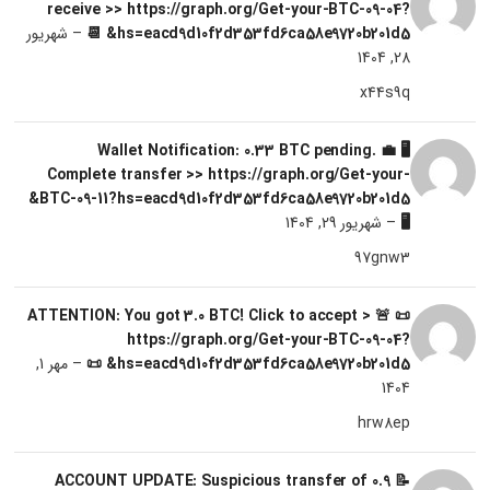
receive >> https://graph.org/Get-your-BTC-09-04?
hs=eacd9d10f2d353fd6ca58e9720b201d5& 📆
–
شهریور
28, 1404
x44s9q
🖥 💼 Wallet Notification: 0.33 BTC pending.
Complete transfer >> https://graph.org/Get-your-
BTC-09-11?hs=eacd9d10f2d353fd6ca58e9720b201d5&
🖥
–
شهریور 29, 1404
97gnw3
📜 🚨 ATTENTION: You got 3.0 BTC! Click to accept >
https://graph.org/Get-your-BTC-09-04?
hs=eacd9d10f2d353fd6ca58e9720b201d5& 📜
–
مهر 1,
1404
hrw8ep
📝 ACCOUNT UPDATE: Suspicious transfer of 0.9