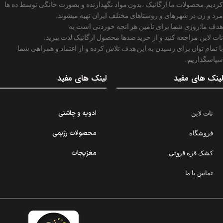
کردیم.محصولات ما ارگانیک ،بدون مواد نگهدارنده و بصورت خانگی توسط ده ها
مرد و زن در شهرهای و روستاهای مختلف ایران تهیه میشوند.
هدف ما:روزی شما برای تامین هر انچه خوردنی است به
نات لاین مراجعه کنید و از خرید صدها محصول ارگانیک لذت ببرید.
با تمام توان برای رسیدن به این هدف تلاش کرده و از اعتماد و همراهی شما
سپاسگذاریم .
لینک های مفید
لینک های مفید
ادویه و چاشنی
نات لاین
محصولات رژیمی
فروشگاه
مغزیجات
کشک قره قروتی
تماس با ما