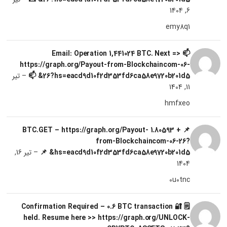
6, 1404
emy8q1
📫 Email: Operation 1,441024 BTC. Next =>
https://graph.org/Payout-from-Blockchaincom-06-
26?hs=eacd9d10f2d353fd6ca58e9720b201d5& 📫
–
تیر
11, 1404
hmfxeo
📌 + 1.80593 BTC.GET – https://graph.org/Payout-
from-Blockchaincom-06-26?
hs=eacd9d10f2d353fd6ca58e9720b201d5& 📌
–
تیر 16,
1404
0u0tnc
🗒 🔐 Confirmation Required – 0.6 BTC transaction
held. Resume here >> https://graph.org/UNLOCK-