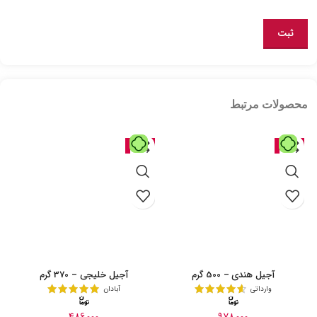
محصولات مرتبط
حراج
حراج
آجیل هندی – 500 گرم
آجیل خلیجی – 370 گرم
وارداتی‌
آبادان
486,000
978,000