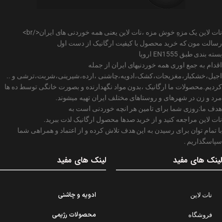
نات لاین یک مزهِ خوش مزه ،نات لاین یعنی همه خوردنی های ایران</br>
رسالت مون که خرید محصول با کیفیت ارگانیک از دست اول
بسته بندی طبق EN1555 اروپا
اقدام به جمع اوری همه خوردنیهای ایران از جمله
اجیل،خشکبار،مغزیجات،کشک،ادویه،چاشنی ،ارده،شیرینی،شربت،ترشی و ..
کردیم.محصولات ما ارگانیک ،بدون مواد نگهدارنده و بصورت خانگی توسط ده ها
مرد و زن در شهرهای و روستاهای مختلف ایران تهیه میشوند.
هدف ما:روزی شما برای تامین هر انچه خوردنی است به
نات لاین مراجعه کنید و از خرید صدها محصول ارگانیک لذت ببرید.
با تمام توان برای رسیدن به این هدف تلاش کرده و از اعتماد و همراهی شما
سپاسگذاریم .
لینک های مفید
لینک های مفید
ادویه و چاشنی
نات لاین
محصولات رژیمی
فروشگاه