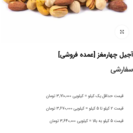
بزرگنمایی تصویر
آجیل چهارمغز [عمده فروشی]
سفارشی
قیمت حداقل یک کیلو = کیلویی 3,710,000 تومان
قیمت 2 کیلو تا 5 کیلو = کیلویی 3,670,000 تومان
قیمت 5 کیلو به بالا = کیلویی 3,640,000 تومان