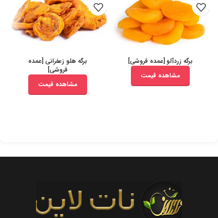
برگه زردآلو [عمده فروشی]
برگه هلو زعفرانی [عمده
فروشی]
مشاهده قیمت
مشاهده قیمت