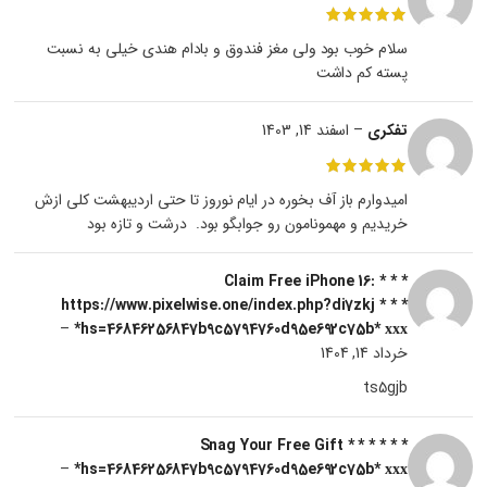
سلام خوب بود ولی مغز فندوق و بادام هندی خیلی به نسبت
پسته کم داشت
تفکری
–
اسفند 14, 1403
امیدوارم باز آف بخوره در ایام نوروز تا حتی اردیبهشت کلی ازش
خریدیم و مهمونامون رو جوابگو بود. درشت و تازه بود
* * * Claim Free iPhone 16:
https://www.pixelwise.one/index.php?di7zkj * * *
–
hs=46846256847b9c5794760d95e692c75b* ххх*
خرداد 14, 1404
ts5gjb
* * * Snag Your Free Gift * * *
–
hs=46846256847b9c5794760d95e692c75b* ххх*