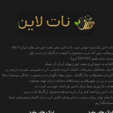
نات لاین یک مزهِ خوش مزه ،نات لاین یعنی همه خوردنی های ایران</br>
رسالت مون که خرید محصول با کیفیت ارگانیک از دست اول
بسته بندی طبق EN1555 اروپا
اقدام به جمع اوری همه خوردنیهای ایران از جمله
اجیل،خشکبار،مغزیجات،کشک،ادویه،چاشنی ،ارده،شیرینی،شربت،ترشی و ..
کردیم.محصولات ما ارگانیک ،بدون مواد نگهدارنده و بصورت خانگی توسط ده ها
مرد و زن در شهرهای و روستاهای مختلف ایران تهیه میشوند.
هدف ما:روزی شما برای تامین هر انچه خوردنی است به
نات لاین مراجعه کنید و از خرید صدها محصول ارگانیک لذت ببرید.
با تمام توان برای رسیدن به این هدف تلاش کرده و از اعتماد و همراهی شما
سپاسگذاریم .
لینک های مفید
لینک های مفید