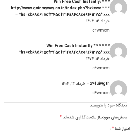
* * * Win Free Cash Instantly:
http://www.goinmyway.co.in/index.php?bzkxwv * * *
–
hs=cb68d625cf345df314a84c8ce9461375* ххх*
خرداد 14, 1404
c4wmxm
* * * Win Free Cash Instantly * * *
–
hs=cb68d625cf345df314a84c8ce9461375* ххх*
خرداد 14, 1404
c4wmxm
x4fuiwgth
–
خرداد 14, 1404
c4wmxm
دیدگاه خود را بنویسید
*
بخش‌های موردنیاز علامت‌گذاری شده‌اند
*
امتیاز شما