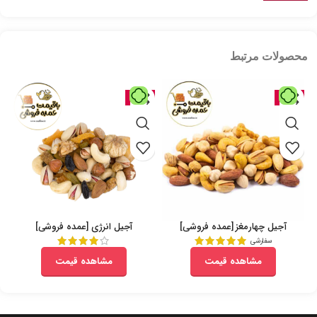
محصولات مرتبط
حراج
حراج
آجیل چهارمغز [عمده فروشی]
آجیل انرژی [عمده فروشی]
سفارشی
مشاهده قیمت
مشاهده قیمت