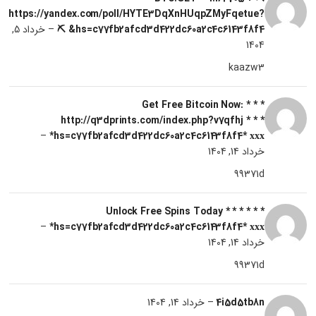
https://yandex.com/poll/HYTE3DqXnHUqpZMyFqetue?
hs=c77fb2afcd3d422dc60a2c4c6143f8f4& ⛏
–
خرداد 5,
1404
kaazw3
* * * Get Free Bitcoin Now:
http://q3dprints.com/index.php?v7qfhj * * *
–
hs=c77fb2afcd3d422dc60a2c4c6143f8f4* ххх*
خرداد 14, 1404
99371d
* * * Unlock Free Spins Today * * *
–
hs=c77fb2afcd3d422dc60a2c4c6143f8f4* ххх*
خرداد 14, 1404
99371d
4i5d5tb8n
–
خرداد 14, 1404