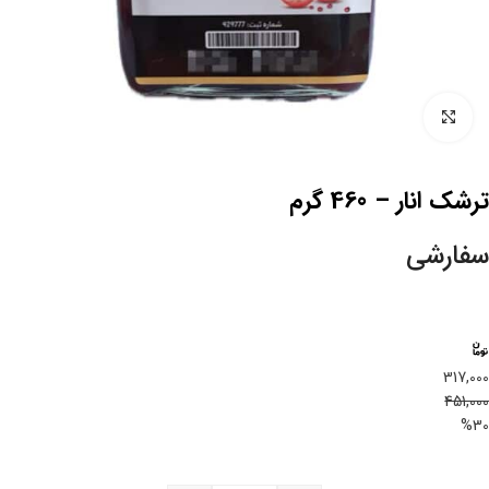
بزرگنمایی تصویر
ترشک انار – 460 گرم
سفارشی
317,000
451,000
%30