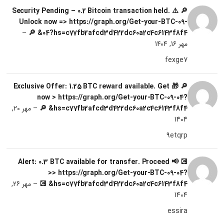
🔎 ⚠️ Security Pending – 0.2 Bitcoin transaction held.
Unlock now => https://graph.org/Get-your-BTC-09-
–
04?hs=c77fb2afcd3d422dc60a2c4c6143f8f4& 🔎
مهر 16, 1404
fexge7
🔎 🎁 Exclusive Offer: 1.25 BTC reward available. Get
now > https://graph.org/Get-your-BTC-09-04?
hs=c77fb2afcd3d422dc60a2c4c6143f8f4& 🔎
–
مهر 20,
1404
9etqrp
💽 📢 Alert: 0.3 BTC available for transfer. Proceed
>> https://graph.org/Get-your-BTC-09-04?
hs=c77fb2afcd3d422dc60a2c4c6143f8f4& 💽
–
مهر 26,
1404
essira