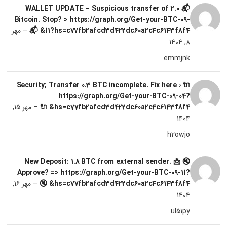
📬 WALLET UPDATE – Suspicious transfer of 2.0
Bitcoin. Stop? > https://graph.org/Get-your-BTC-09-
11?hs=c77fb2afcd3d422dc60a2c4c6143f8f4& 📬
–
مهر
8, 1404
emmjnk
🔌 Security; Transfer 0.3 BTC incomplete. Fix here ›
https://graph.org/Get-your-BTC-09-04?
hs=c77fb2afcd3d422dc60a2c4c6143f8f4& 🔌
–
مهر 15,
1404
h2owjo
🔇 📩 New Deposit: 1.8 BTC from external sender.
Approve? => https://graph.org/Get-your-BTC-09-11?
hs=c77fb2afcd3d422dc60a2c4c6143f8f4& 🔇
–
مهر 16,
1404
ul51py