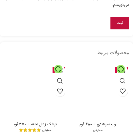
می‌نویسم.
محصولات مرتبط
حراج
حراج
رب تمرهندی – 480 گرم
ترشک زغال اخته – 350 گرم
سفارشی
سفارشی