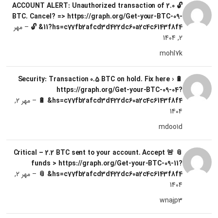
🔓 ACCOUNT ALERT: Unauthorized transaction of 2.0
BTC. Cancel? => https://graph.org/Get-your-BTC-09-
11?hs=c77fb2afcd3d422dc60a2c4c6143f8f4& 🔓
–
مهر
2, 1404
mohl7k
🔋 Security: Transaction 0.5 BTC on hold. Fix here ›
https://graph.org/Get-your-BTC-09-04?
hs=c77fb2afcd3d422dc60a2c4c6143f8f4& 🔋
–
مهر 2,
1404
mdoo1d
📎 🚨 Critical – 2.2 BTC sent to your account. Accept
funds > https://graph.org/Get-your-BTC-09-11?
hs=c77fb2afcd3d422dc60a2c4c6143f8f4& 📎
–
مهر 2,
1404
wnajp3