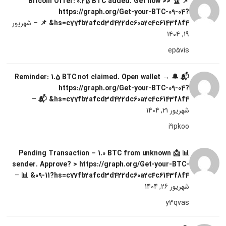
📌 🏆 Bitcoin Offer: 0.25 BTC added. Get now >>
https://graph.org/Get-your-BTC-09-04?
hs=c77fb2afcd3d422dc60a2c4c6143f8f4& 📌
–
شهریور
19, 1404
ep5vis
📬 🔔 Reminder: 1.5 BTC not claimed. Open wallet →
https://graph.org/Get-your-BTC-09-04?
–
hs=c77fb2afcd3d422dc60a2c4c6143f8f4& 📬
شهریور 21, 1404
i9pkoo
📊 📩 Pending Transaction – 1.0 BTC from unknown
sender. Approve? > https://graph.org/Get-your-BTC-
–
09-11?hs=c77fb2afcd3d422dc60a2c4c6143f8f4& 📊
شهریور 26, 1404
y3qvas