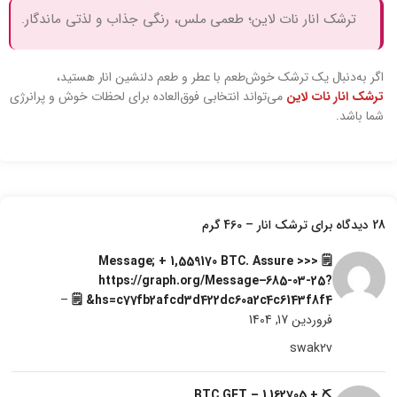
ترشک انار نات لاین؛ طعمی ملس، رنگی جذاب و لذتی ماندگار.
اگر به‌دنبال یک ترشک خوش‌طعم با عطر و طعم دلنشین انار هستید،
ترشک انار نات لاین
می‌تواند انتخابی فوق‌العاده برای لحظات خوش و پرانرژی
شما باشد.
28 دیدگاه برای
ترشک انار – 460 گرم
🗒 Message; + 1,559170 BTC. Assure >>>
https://graph.org/Message–685-03-25?
–
hs=c77fb2afcd3d422dc60a2c4c6143f8f4& 🗒
فروردین 17, 1404
swak2v
⛏ + 1.162705 BTC.GET –