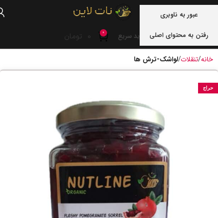
منو
عبور به ناوبری
0
رفتن به محتوای اصلی
0
تومان
خرید سریع
خانه
تنقلات
لواشک-ترش ها
حراج