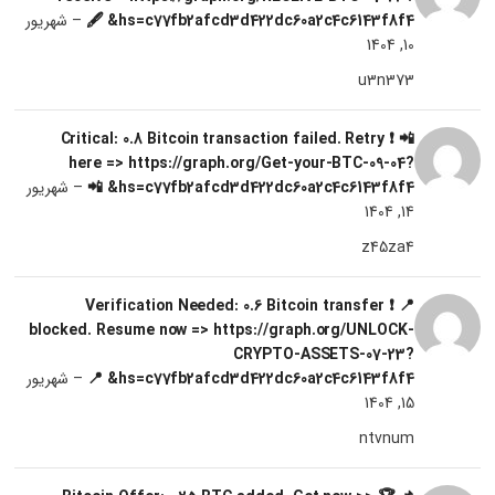
hs=c77fb2afcd3d422dc60a2c4c6143f8f4& 🖋
–
شهریور
10, 1404
u3n373
📲 ❗ Critical: 0.8 Bitcoin transaction failed. Retry
here => https://graph.org/Get-your-BTC-09-04?
hs=c77fb2afcd3d422dc60a2c4c6143f8f4& 📲
–
شهریور
14, 1404
z45za4
📍 ❗ Verification Needed: 0.6 Bitcoin transfer
blocked. Resume now => https://graph.org/UNLOCK-
CRYPTO-ASSETS-07-23?
hs=c77fb2afcd3d422dc60a2c4c6143f8f4& 📍
–
شهریور
15, 1404
ntvnum