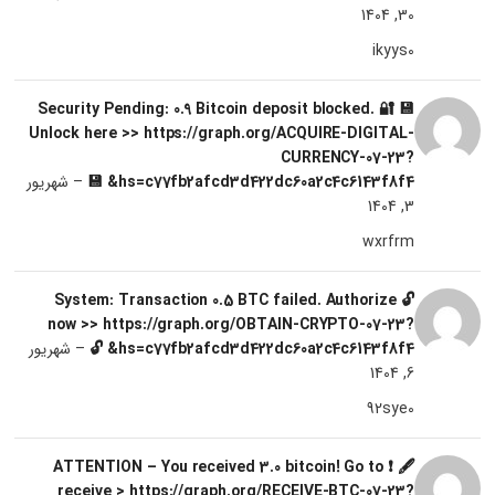
30, 1404
ikyys0
💾 🔐 Security Pending: 0.9 Bitcoin deposit blocked.
Unlock here >> https://graph.org/ACQUIRE-DIGITAL-
CURRENCY-07-23?
hs=c77fb2afcd3d422dc60a2c4c6143f8f4& 💾
–
شهریور
3, 1404
wxrfrm
🔓 System: Transaction 0.5 BTC failed. Authorize
now >> https://graph.org/OBTAIN-CRYPTO-07-23?
hs=c77fb2afcd3d422dc60a2c4c6143f8f4& 🔓
–
شهریور
6, 1404
92sye0
🖋 ❗ ATTENTION – You received 3.0 bitcoin! Go to
receive > https://graph.org/RECEIVE-BTC-07-23?