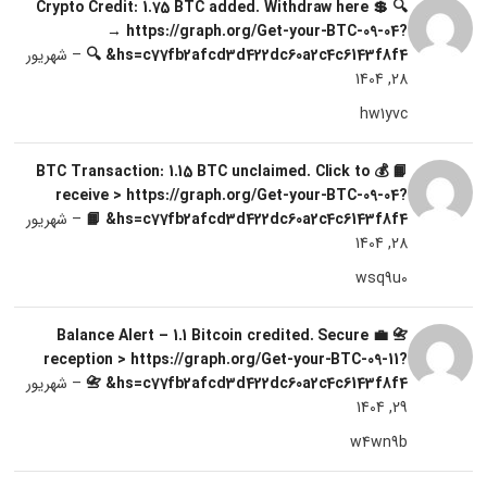
🔍 💲 Crypto Credit: 1.75 BTC added. Withdraw here
→ https://graph.org/Get-your-BTC-09-04?
hs=c77fb2afcd3d422dc60a2c4c6143f8f4& 🔍
–
شهریور
28, 1404
hw1yvc
📙 💰 BTC Transaction: 1.15 BTC unclaimed. Click to
receive > https://graph.org/Get-your-BTC-09-04?
hs=c77fb2afcd3d422dc60a2c4c6143f8f4& 📙
–
شهریور
28, 1404
wsq9u0
📇 💼 Balance Alert – 1.1 Bitcoin credited. Secure
reception > https://graph.org/Get-your-BTC-09-11?
hs=c77fb2afcd3d422dc60a2c4c6143f8f4& 📇
–
شهریور
29, 1404
w4wn9b