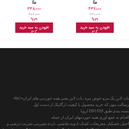
338,000
437,000
487,000
630,000
%31
%31
افزودن به سبد خرید
افزودن به سبد خرید
نات لاین یک مزهِ خوش مزه ،نات لاین یعنی همه خوردنی های ایران</br>
رسالت مون که خرید محصول با کیفیت ارگانیک از دست اول
بسته بندی طبق EN1555 اروپا
اقدام به جمع اوری همه خوردنیهای ایران از جمله
اجیل،خشکبار،مغزیجات،کشک،ادویه،چاشنی ،ارده،شیرینی،شربت،ترشی و ..