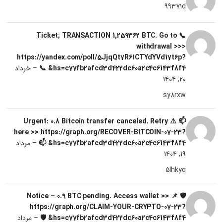
99371d
📞 Ticket; TRANSACTION 1,259362 BTC. Go to
withdrawal >>>
https://yandex.com/poll/5JjqQt7R61CTYdYVd17t6p?
hs=c77fb2afcd3d422dc60a2c4c6143f8f4& 📞
–
خرداد
20, 1404
sy8rxw
📫 ⚠️ Urgent: 0.8 Bitcoin transfer canceled. Retry
here >> https://graph.org/RECOVER-BITCOIN-07-23?
hs=c77fb2afcd3d422dc60a2c4c6143f8f4& 📫
–
مرداد
19, 1404
5lhkyq
🛡 📌 Notice – 0.9 BTC pending. Access wallet >>
https://graph.org/CLAIM-YOUR-CRYPTO-07-23?
hs=c77fb2afcd3d422dc60a2c4c6143f8f4& 🛡
–
مرداد