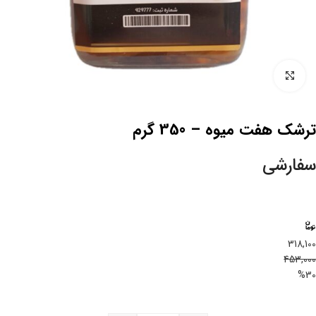
بزرگنمایی تصویر
ترشک هفت میوه – 350 گرم
سفارشی
318,100
453,000
%30