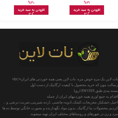
%30
%31
افزودن به سبد خرید
افزودن به سبد خرید
نات لاین یک مزهِ خوش مزه ،نات لاین یعنی همه خوردنی های ایران</br>
رسالت مون که خرید محصول با کیفیت ارگانیک از دست اول
بسته بندی طبق EN1555 اروپا
اقدام به جمع اوری همه خوردنیهای ایران از جمله
اجیل،خشکبار،مغزیجات،کشک،ادویه،چاشنی ،ارده،شیرینی،شربت،ترشی و ..
کردیم.محصولات ما ارگانیک ،بدون مواد نگهدارنده و بصورت خانگی توسط ده ها
مرد و زن در شهرهای و روستاهای مختلف ایران تهیه میشوند.