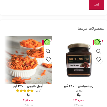
محصولات مرتبط
حراج
حراج
رب تمرهندی – 480 گرم
آجیل خلیجی – 370 گرم
سفارشی
آبادان
486,000
437,000
695,000
630,000