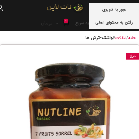
منو
عبور به ناوبری
0
رفتن به محتوای اصلی
0
تومان
خرید سریع
خانه
تنقلات
لواشک-ترش ها
حراج