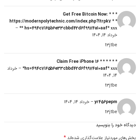
* * * Get Free Bitcoin Now:
https://modernpolytechnic.com/index.php?ltrpk7 * *
–
* hs=494c7165b6e33cbbd42d6f9974a10aaf* ххх*
خرداد 14, 1404
t3jtbe
* * * Claim Free iPhone 16 * * *
hs=494c7165b6e33cbbd42d6f9974a10aaf* ххх*
–
خرداد
14, 1404
t3jtbe
yr456pepm
–
خرداد 14, 1404
t3jtbe
دیدگاه خود را بنویسید
*
بخش‌های موردنیاز علامت‌گذاری شده‌اند