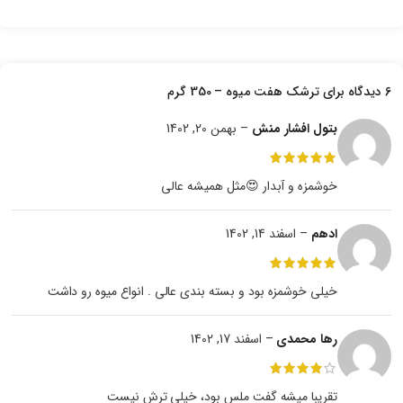
6 دیدگاه برای
ترشک هفت میوه – 350 گرم
بتول افشار منش
–
بهمن 20, 1402
خوشمزه و آبدار 😍مثل همیشه عالی
ادهم
–
اسفند 14, 1402
خیلی خوشمزه بود و بسته بندی عالی . انواع میوه رو داشت
رها محمدی
–
اسفند 17, 1402
تقریبا میشه گفت ملس بود، خیلی ترش نیست