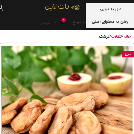
منو
عبور به ناوبری
0
رفتن به محتوای اصلی
0
تومان
خرید سریع
خانه
تنقلات
ترشک
حراج