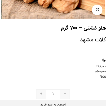
بزرگنمایی تصویر
هلو مُشتی – 700 گرم
کلات مشهد
678,000
1,500,000
%55
+
-
افزودن به سبد خرید