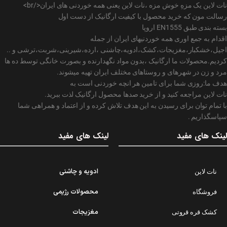
نات لاین یک مزهِ خوش مزه ،نات لاین یعنی همه خوردنی های ایران</br>
رسالت مون که خرید محصول با کیفیت ارگانیک از دست اول
بسته بندی طبق EN1555 اروپا
اقدام به جمع اوری همه خوردنیهای ایران از جمله
اجیل،خشکبار،مغزیجات،کشک،ادویه،چاشنی ،ارده،شیرینی،شربت،ترشی و ..
کردیم.محصولات ما ارگانیک ،بدون مواد نگهدارنده و بصورت خانگی توسط ده ها
مرد و زن در شهرهای و روستاهای مختلف ایران تهیه میشوند.
هدف ما:روزی شما برای تامین هر انچه خوردنی است به
نات لاین مراجعه کنید و از خرید صدها محصول ارگانیک لذت ببرید.
با تمام توان برای رسیدن به این هدف تلاش کرده و از اعتماد و همراهی شما
سپاسگذاریم .
لینک های مفید
لینک های مفید
ادویه و چاشنی
نات لاین
محصولات رژیمی
فروشگاه
مغزیجات
کشک قره قروتی