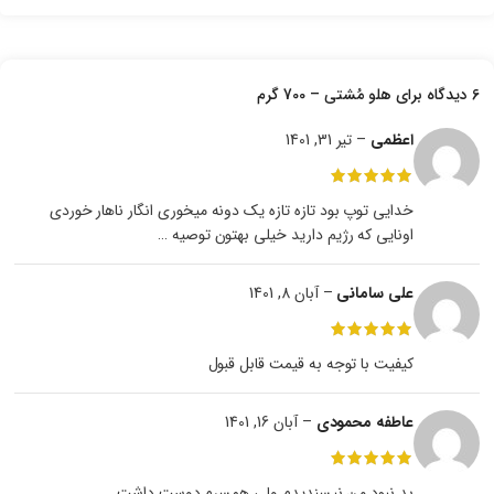
6 دیدگاه برای
هلو مُشتی – 700 گرم
اعظمی
–
تیر 31, 1401
خدایی توپ بود تازه تازه یک دونه میخوری انگار ناهار خوردی
اونایی که رژیم دارید خیلی بهتون توصیه …
علی سامانی
–
آبان 8, 1401
کیفیت با توجه به قیمت قابل قبول
عاطفه محمودی
–
آبان 16, 1401
بد نبود من نپسندیدم ولی همسرم دوست داشت