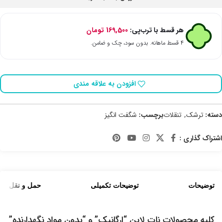
هر قسط با ترب‌پی:
169,500
تومان
۴ قسط ماهانه. بدون سود، چک و ضامن.
افزودن به علاقه مندی
دسته:
ترشک
,
تنقلات
برچسب:
شگفت انگیز
اشتراک گذاری :
توضیحات
توضیحات تکمیلی
حمل و نقل کالا
کلیه محصولات نات لاین “ارگانیک” و “بدون مواد نگهدارنده”