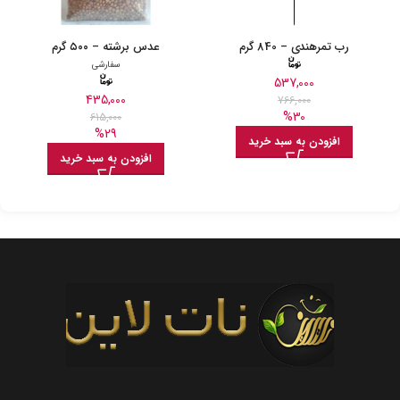
رب تمرهندی – 840 گرم
عدس برشته – ۵۰۰ گرم
سفارشی
537,000
435,000
766,000
%30
615,000
%29
افزودن به سبد خرید
افزودن به سبد خرید