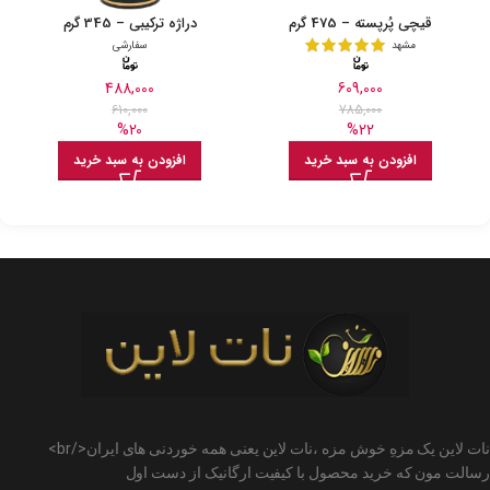
قیچی پُرپسته – 475‌ گرم
دراژه ترکیبی – 345 گرم
مشهد
سفارشی
488,000
609,000
610,000
785,000
%20
%22
افزودن به سبد خرید
افزودن به سبد خرید
نات لاین یک مزهِ خوش مزه ،نات لاین یعنی همه خوردنی های ایران</br>
رسالت مون که خرید محصول با کیفیت ارگانیک از دست اول