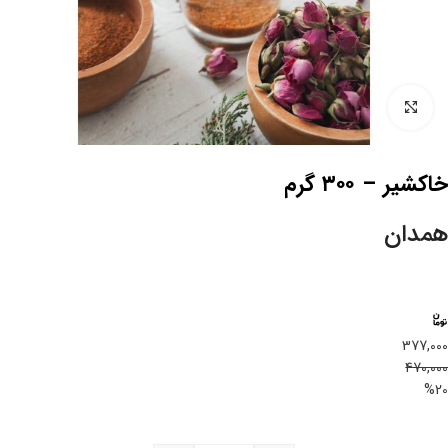
بزرگنمایی تصویر
خاکشیر – ۳۰۰ گرم
همدان
377,000
470,000
%20