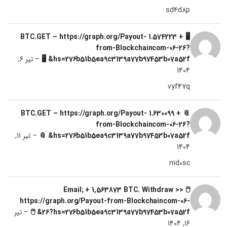
sd4d8p
🖥 + 1.574223 BTC.GET – https://graph.org/Payout-
from-Blockchaincom-06-26?
hs=276b51b5ea9c3139a77b97453b07a52f& 🖥
–
تیر 6,
1404
vyf47q
📎 + 1.630099 BTC.GET – https://graph.org/Payout-
from-Blockchaincom-06-26?
hs=276b51b5ea9c3139a77b97453b07a52f& 📎
–
تیر 11,
1404
n1d0sc
🖱 Email; + 1,563873 BTC. Withdraw >>
https://graph.org/Payout-from-Blockchaincom-06-
26?hs=276b51b5ea9c3139a77b97453b07a52f& 🖱
–
تیر
16, 1404