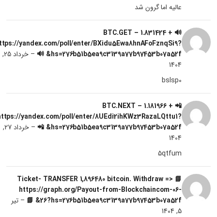
عالیه اما گرون شد
🔊 + 1.831424 BTC.GET –
ttps://yandex.com/poll/enter/BXidu5Ewa8hnAFoFznqSi9?
hs=276b51b5ea9c3139a77b97453b07a52f& 🔊
–
خرداد 25,
1404
bslsp0
📲 + 1.181966 BTC.NEXT –
https://yandex.com/poll/enter/8UEdi2ihKWz3RazaLQttu1?
hs=276b51b5ea9c3139a77b97453b07a52f& 📲
–
خرداد 27,
1404
5qtfum
📘 Ticket- TRANSFER 1,896480 bitcoin. Withdraw =>
https://graph.org/Payout-from-Blockchaincom-06-
26?hs=276b51b5ea9c3139a77b97453b07a52f& 📘
–
تیر
5, 1404