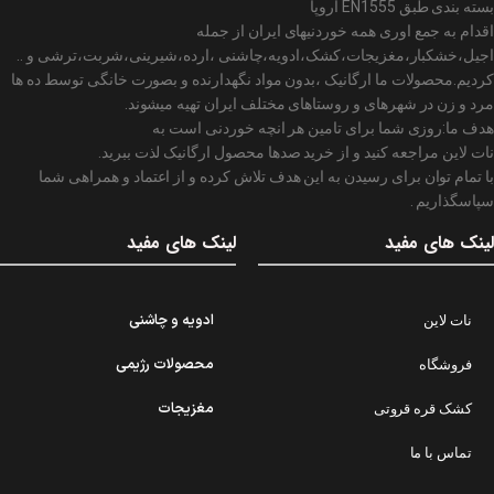
بسته بندی طبق EN1555 اروپا
اقدام به جمع اوری همه خوردنیهای ایران از جمله
اجیل،خشکبار،مغزیجات،کشک،ادویه،چاشنی ،ارده،شیرینی،شربت،ترشی و ..
کردیم.محصولات ما ارگانیک ،بدون مواد نگهدارنده و بصورت خانگی توسط ده ها
مرد و زن در شهرهای و روستاهای مختلف ایران تهیه میشوند.
هدف ما:روزی شما برای تامین هر انچه خوردنی است به
نات لاین مراجعه کنید و از خرید صدها محصول ارگانیک لذت ببرید.
با تمام توان برای رسیدن به این هدف تلاش کرده و از اعتماد و همراهی شما
سپاسگذاریم .
لینک های مفید
لینک های مفید
ادویه و چاشنی
نات لاین
محصولات رژیمی
فروشگاه
مغزیجات
کشک قره قروتی
تماس با ما