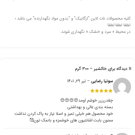
کلیه محصولات نات لاین “ارگانیک” و “بدون مواد نگهدارنده” می باشد ؛
لطفا لطفا لطفا
در محیط « سرد و خشک » نگهداری شوند.
11 دیدگاه برای
خاکشیر – ۳۰۰ گرم
سونیا رضایی
–
تیر 29, 1401
چقدررررر خوشم اومد😍😍😍😍
بسته بندی عالی و بهداشتی
خود محصول هم خیلی تمیز و اصلا نیاز به پاک کردن نداشت
ممنون بابت اشانتیون های خوشمزه و بانمک تون🥰